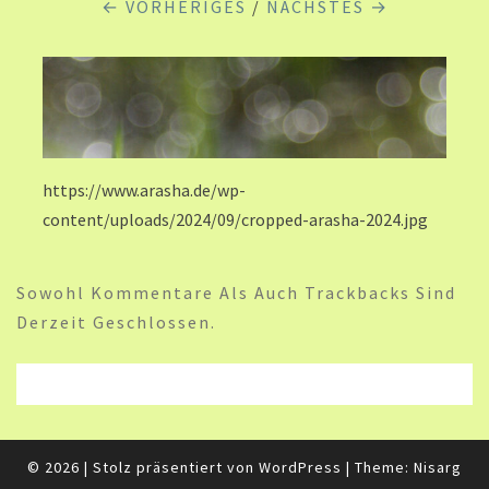
← VORHERIGES
/
NÄCHSTES →
https://www.arasha.de/wp-
content/uploads/2024/09/cropped-arasha-2024.jpg
Sowohl Kommentare Als Auch Trackbacks Sind
Derzeit Geschlossen.
© 2026
|
Stolz präsentiert von
WordPress
|
Theme:
Nisarg