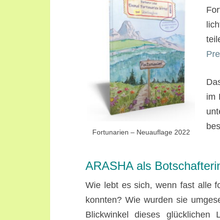
For
lic
tei
Pr
Das
im 
un
bes
Fortunarien – Neuauflage 2022
ARASHA als Botschafterin
Wie lebt es sich, wenn fast all
konnten? Wie wurden sie umgeset
Blickwinkel dieses glückliche